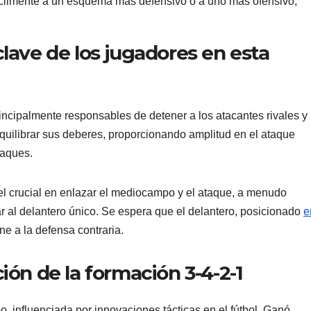
cilmente a un esquema más defensivo o a uno más ofensivo,
clave de los jugadores en esta
rincipalmente responsables de detener a los atacantes rivales y
equilibrar sus deberes, proporcionando amplitud en el ataque
taques.
l crucial en enlazar el mediocampo y el ataque, a menudo
 al delantero único. Se espera que el delantero, posicionado
e
ne a la defensa contraria.
ión de la formación 3-4-2-1
, influenciada por innovaciones tácticas en el fútbol. Ganó