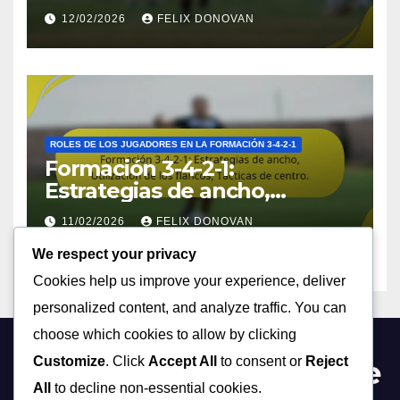
Habilidades de finalización
12/02/2026
FELIX DONOVAN
en la formación 3-4-2-1
ROLES DE LOS JUGADORES EN LA FORMACIÓN 3-4-2-1
Formación 3-4-2-1:
Estrategias de ancho,
Utilización de los flancos,
11/02/2026
FELIX DONOVAN
Tácticas de centro.
We respect your privacy
Cookies help us improve your experience, deliver
personalized content, and analyze traffic. You can
choose which cookies to allow by clicking
Customize
. Click
Accept All
to consent or
Reject
academiadeingenieriade
All
to decline non-essential cookies.