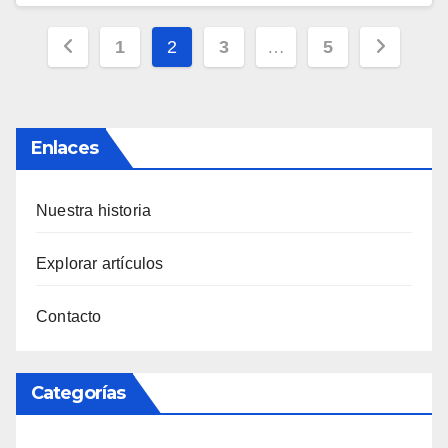
Posts
1
2
3
…
5
pagination
Enlaces
Nuestra historia
Explorar artículos
Contacto
Categorías