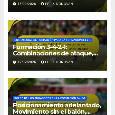
liderazgo, cohesión del
16/02/2026
FELIX DONOVAN
equipo en la formación 3-4-2-
1
ESTRATEGIAS DE FORMACIÓN PARA LA FORMACIÓN 3-4-2-1
Formación 3-4-2-1:
Combinaciones de ataque,
Jugadas de uno-dos, Pases
12/02/2026
FELIX DONOVAN
filtrados
ROLES DE LOS JUGADORES EN LA FORMACIÓN 3-4-2-1
Posicionamiento adelantado,
Movimiento sin el balón,