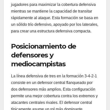
jugadores para maximizar la cobertura defensiva
mientras se mantiene la capacidad de transitar
rápidamente al ataque. Esta formación se basa en
un sólido trío defensivo, apoyado por los laterales,
para crear una estructura defensiva compacta.
Posicionamiento de
defensores y
mediocampistas
La línea defensiva de tres en la formación 3-4-2-1
consiste en un defensor central flanqueado por
dos defensores más amplios. Esta configuración
permite una mejor cobertura contra los extremos y
atacantes centrales rivales. El defensor central
típicamente asume un rol más dominante,