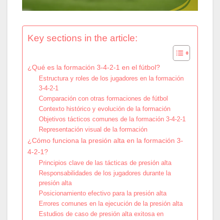
Key sections in the article:
¿Qué es la formación 3-4-2-1 en el fútbol?
Estructura y roles de los jugadores en la formación
3-4-2-1
Comparación con otras formaciones de fútbol
Contexto histórico y evolución de la formación
Objetivos tácticos comunes de la formación 3-4-2-1
Representación visual de la formación
¿Cómo funciona la presión alta en la formación 3-
4-2-1?
Principios clave de las tácticas de presión alta
Responsabilidades de los jugadores durante la
presión alta
Posicionamiento efectivo para la presión alta
Errores comunes en la ejecución de la presión alta
Estudios de caso de presión alta exitosa en