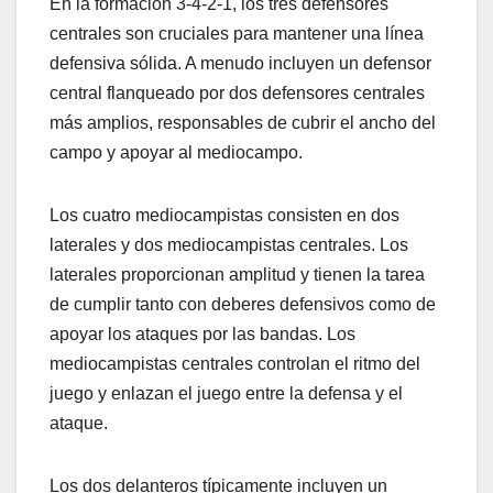
En la formación 3-4-2-1, los tres defensores
centrales son cruciales para mantener una línea
defensiva sólida. A menudo incluyen un defensor
central flanqueado por dos defensores centrales
más amplios, responsables de cubrir el ancho del
campo y apoyar al mediocampo.
Los cuatro mediocampistas consisten en dos
laterales y dos mediocampistas centrales. Los
laterales proporcionan amplitud y tienen la tarea
de cumplir tanto con deberes defensivos como de
apoyar los ataques por las bandas. Los
mediocampistas centrales controlan el ritmo del
juego y enlazan el juego entre la defensa y el
ataque.
Los dos delanteros típicamente incluyen un