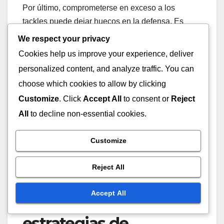
Por último, comprometerse en exceso a los
tackles puede dejar huecos en la defensa. Es
crucial mantener la disciplina y ser paciente,
We respect your privacy
esperando el momento adecuado para enfrentar a
Cookies help us improve your experience, deliver
un oponente.
personalized content, and analyze traffic. You can
choose which cookies to allow by clicking
Customize
. Click
Accept All
to consent or
Reject
All
to decline non-essential cookies.
Customize
Reject All
Accept All
¿Cuáles son las
estrategias de