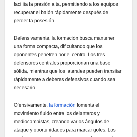
facilita la presión alta, permitiendo a los equipos
recuperar el balón rápidamente después de
perder la posesión.
Defensivamente, la formación busca mantener
una forma compacta, dificultando que los
oponentes penetren por el centro. Los tres
defensores centrales proporcionan una base
sólida, mientras que los laterales pueden transitar
rápidamente a deberes defensivos cuando sea
necesario.
Ofensivamente,
la formación
fomenta el
movimiento fluido entre los delanteros y
mediocampistas, creando varios ángulos de
ataque y oportunidades para marcar goles. Los