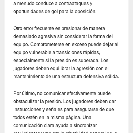
a menudo conduce a contraataques y
oportunidades de gol para la oposición.
Otro error frecuente es presionar de manera
demasiado agresiva sin considerar la forma del
equipo. Comprometerse en exceso puede dejar al
equipo vulnerable a transiciones rápidas,
especialmente si la presión es superada. Los
jugadores deben equilibrar la agresión con el
mantenimiento de una estructura defensiva sólida.
Por último, no comunicar efectivamente puede
obstaculizar la presión. Los jugadores deben dar
instrucciones y señales para asegurarse de que
todos estén en la misma página. Una
comunicación clara ayuda a sincronizar