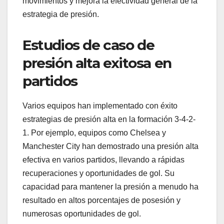
movimientos y mejora la efectividad general de la
estrategia de presión.
Estudios de caso de
presión alta exitosa en
partidos
Varios equipos han implementado con éxito
estrategias de presión alta en la formación 3-4-2-
1. Por ejemplo, equipos como Chelsea y
Manchester City han demostrado una presión alta
efectiva en varios partidos, llevando a rápidas
recuperaciones y oportunidades de gol. Su
capacidad para mantener la presión a menudo ha
resultado en altos porcentajes de posesión y
numerosas oportunidades de gol.