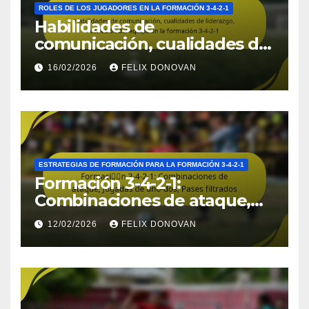
ROLES DE LOS JUGADORES EN LA FORMACIÓN 3-4-2-1
Habilidades de
comunicación, cualidades de
liderazgo, cohesión del
16/02/2026
FELIX DONOVAN
equipo en la formación 3-4-2-
1
ESTRATEGIAS DE FORMACIÓN PARA LA FORMACIÓN 3-4-2-1
Formación 3-4-2-1:
Combinaciones de ataque,
Jugadas de uno-dos, Pases
12/02/2026
FELIX DONOVAN
filtrados