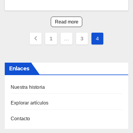
Read more
Posts
1
…
3
4
pagination
Enlaces
Nuestra historia
Explorar artículos
Contacto