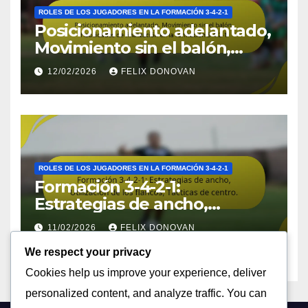
ROLES DE LOS JUGADORES EN LA FORMACIÓN 3-4-2-1
Posicionamiento adelantado,
Movimiento sin el balón,
Habilidades de finalización
12/02/2026
FELIX DONOVAN
en la formación 3-4-2-1
ROLES DE LOS JUGADORES EN LA FORMACIÓN 3-4-2-1
Formación 3-4-2-1:
Estrategias de ancho,
Utilización de los flancos,
11/02/2026
FELIX DONOVAN
Tácticas de centro.
We respect your privacy
Cookies help us improve your experience, deliver
personalized content, and analyze traffic. You can